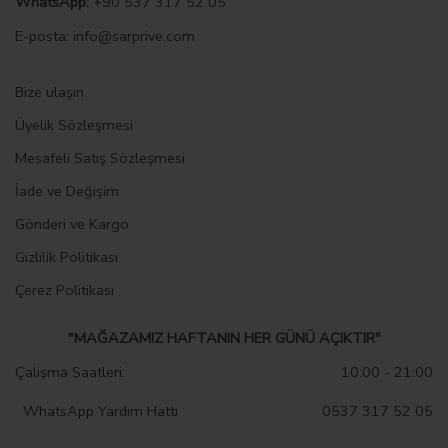
WhatsApp:
+90 537 317 52 05
E-posta
:
info@sarprive.com
Bize ulaşın
Üyelik Sözleşmesi
Mesafeli Satış Sözleşmesi
İade ve Değişim
Gönderi ve Kargo
Gizlilik Politikası
Çerez Politikası
"MAĞAZAMIZ HAFTANIN HER GÜNÜ AÇIKTIR"
Çalışma Saatleri:
10:00 - 21:00
WhatsApp Yardım Hattı
0537 317 52 05