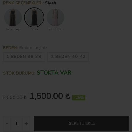
RENK SEÇENEKLERI
:
Siyah
Kahverengi
Siyah
Toz Pembe
BEDEN
:
Beden seçiniz
1 BEDEN 36-38
2 BEDEN 40-42
STOKTA VAR
STOK DURUMU:
1,500.00 ₺
2,000.00 ₺
-25%
SEPETE EKLE