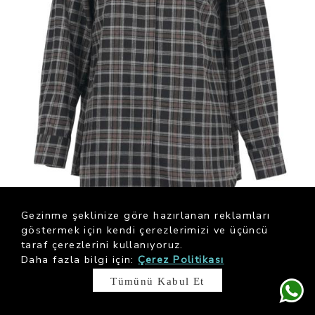
Gezinme şeklinize göre hazırlanan reklamları
-%67
göstermek için kendi çerezlerimizi ve üçüncü
taraf çerezlerini kullanıyoruz.
Siyah Ekose Gömlek
Daha fazla bilgi için:
Çerez Politikası
500.00 ₺
1,500.00 ₺
Tümünü Kabul Et