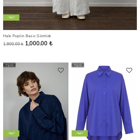
-%47
Haki Poplin Basic Gömlek
1,000.00 ₺
1,900.00 ₺
-%47
-%47