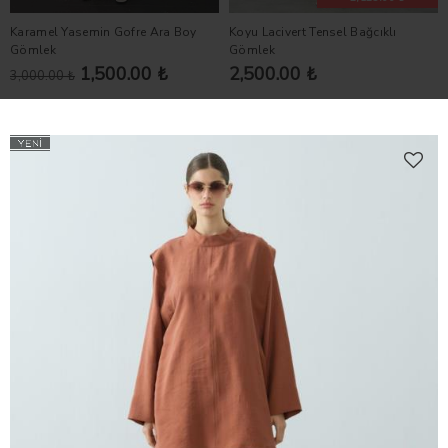
Karamel Yasemin Gofre Ara Boy
Koyu Lacivert Tensel Bağcıklı
Gömlek
Gömlek
1,500.00 ₺
2,500.00 ₺
3,000.00 ₺