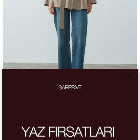
-%30
Vizon Frezya Poplin Trenç Gömlek
1,750.00 ₺
2,500.00 ₺