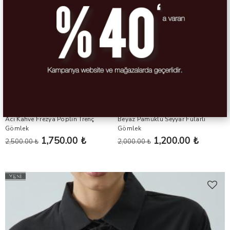
-%30
-%40
Acı Kahve Frezya Poplin Trenç
Beyaz Pamuklu Seyyar Fularlı
Gömlek
Gömlek
1,750.00 ₺
1,200.00 ₺
2,500.00 ₺
2,000.00 ₺