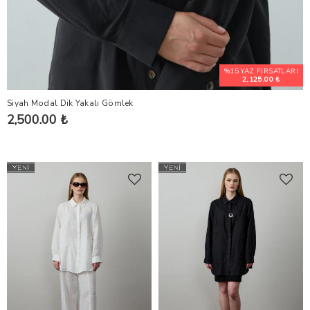
%15 YAZ FIRSATLARI
2,125.00 ₺
Siyah Modal Dik Yakalı Gömlek
2,500.00 ₺