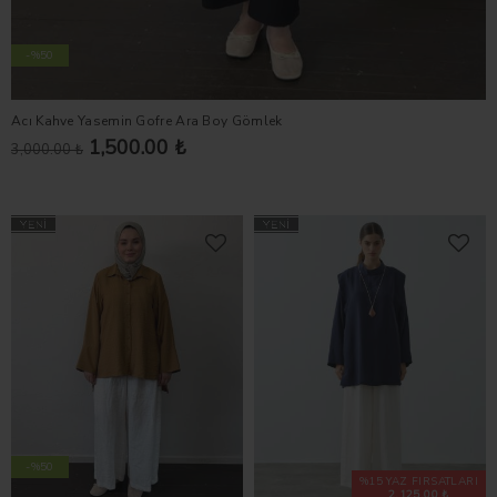
-%50
Acı Kahve Yasemin Gofre Ara Boy Gömlek
1,500.00 ₺
3,000.00 ₺
-%50
%15 YAZ FIRSATLARI
2,125.00 ₺