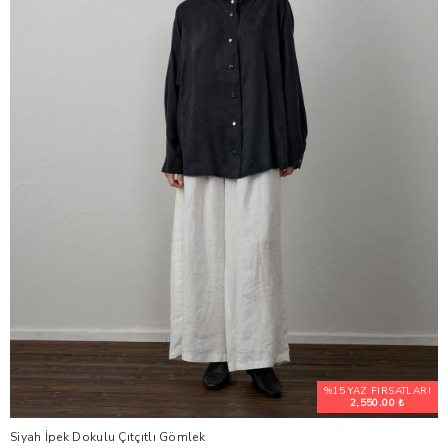
%15 YAZ FIRSATLARI
2,550.00 ₺
Siyah İpek Dokulu Çıtçıtlı Gömlek