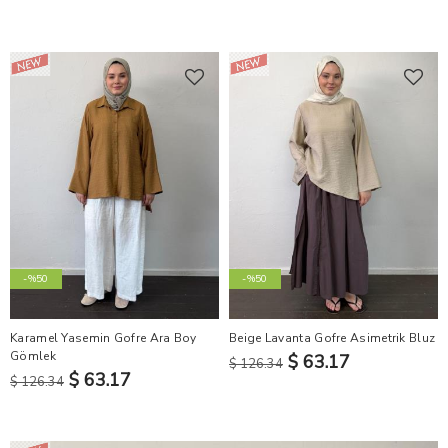
-%50
-%50
Karamel Yasemin Gofre Ara Boy
Beige Lavanta Gofre Asimetrik Bluz
Gömlek
$ 63.17
$ 126.34
$ 63.17
$ 126.34