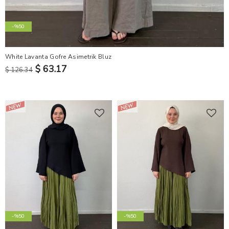
-%50
White Lavanta Gofre Asimetrik Bluz
$ 63.17
$ 126.34
-%50
-%50