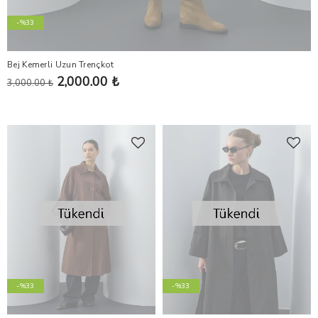
-%33
Bej Kemerli Uzun Trençkot
2,000.00 ₺
3,000.00 ₺
-%33
-%33