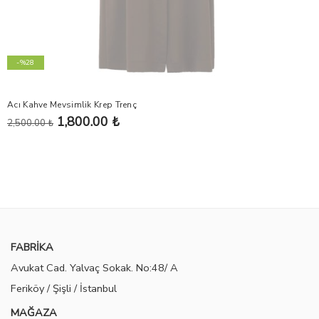
-%28
Acı Kahve Mevsimlik Krep Trenç
1,800.00 ₺
2,500.00 ₺
FABRİKA
Avukat Cad. Yalvaç Sokak. No:48/ A
Feriköy / Şişli / İstanbul
MAĞAZA