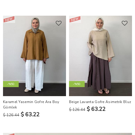
-%50
-%50
Karamel Yasemin Gofre Ara Boy
Beige Lavanta Gofre Asimetrik Bluz
Gömlek
$ 63.22
$ 126.44
$ 63.22
$ 126.44