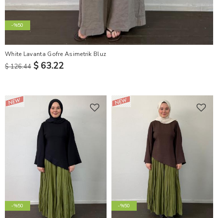
-%50
White Lavanta Gofre Asimetrik Bluz
$ 63.22
$ 126.44
-%50
-%50