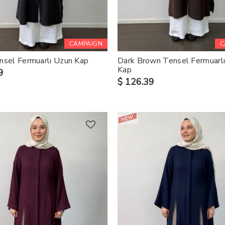
CAMPAIGN
C
nsel Fermuarlı Uzun Kap
Dark Brown Tensel Fermuarl
Kap
9
$ 126.39