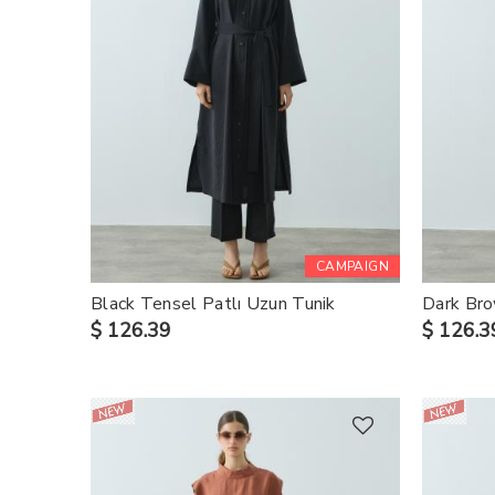
CAMPAIGN
Black Tensel Patlı Uzun Tunik
Dark Bro
$ 126.39
$ 126.3