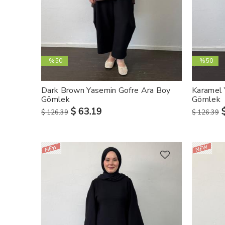
-%50
-%50
Dark Brown Yasemin Gofre Ara Boy
Karamel 
Gömlek
Gömlek
$ 63.19
$ 126.39
$ 126.39