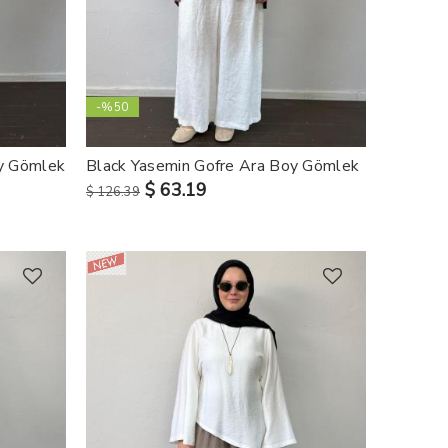
-%50
y Gömlek
Black Yasemin Gofre Ara Boy Gömlek
$ 63.19
$ 126.39