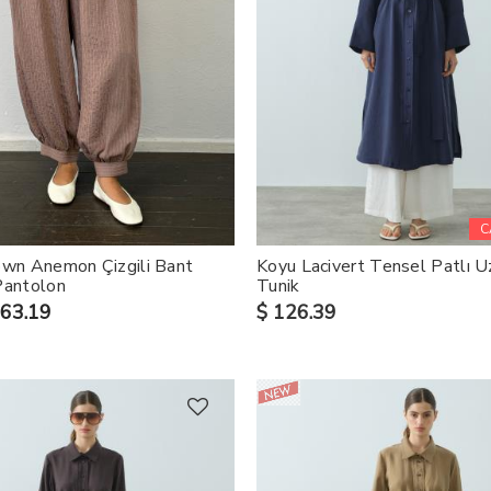
C
own Anemon Çizgili Bant
Koyu Lacivert Tensel Patlı U
Pantolon
Tunik
 63.19
$ 126.39