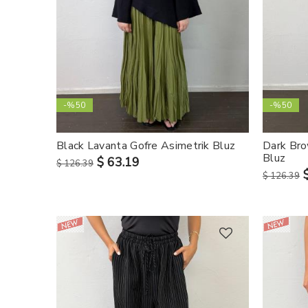
-%50
-%50
Black Lavanta Gofre Asimetrik Bluz
Dark Bro
Bluz
$ 63.19
$ 126.39
$ 126.39