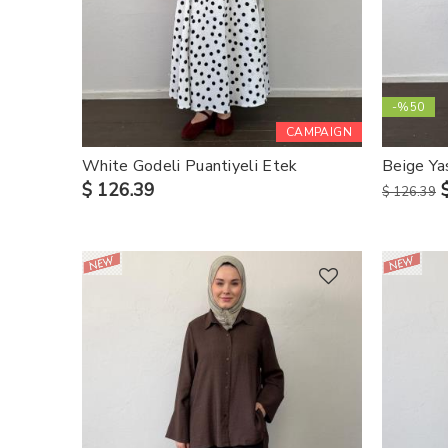
-%50
CAMPAIGN
White Godeli Puantiyeli Etek
Beige Ya
$ 126.39
$ 126.39