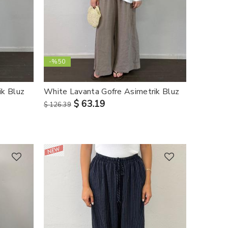
-%50
ik Bluz
White Lavanta Gofre Asimetrik Bluz
$ 63.19
$ 126.39