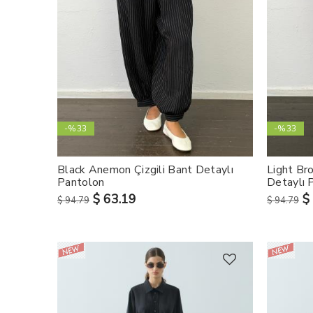
-%33
-%33
Black Anemon Çizgili Bant Detaylı
Light Br
Pantolon
Detaylı 
$ 63.19
$
$ 94.79
$ 94.79