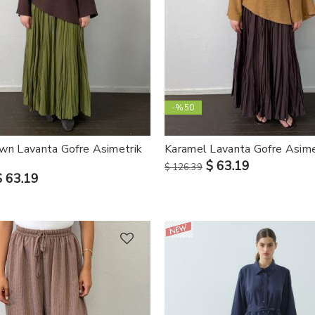
-%50
wn Lavanta Gofre Asimetrik
Karamel Lavanta Gofre Asime
$ 63.19
$ 126.39
$ 63.19