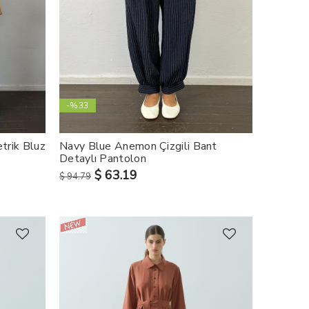
-%33
trik Bluz
Navy Blue Anemon Çizgili Bant
Detaylı Pantolon
$ 63.19
$ 94.79