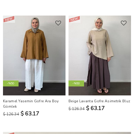
-%50
-%50
Karamel Yasemin Gofre Ara Boy
Beige Lavanta Gofre Asimetrik Bluz
Gömlek
$ 63.17
$ 126.34
$ 63.17
$ 126.34