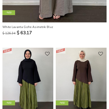
-%50
White Lavanta Gofre Asimetrik Bluz
$ 63.17
$ 126.34
-%50
-%50