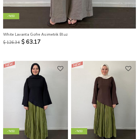
-%50
White Lavanta Gofre Asimetrik Bluz
$ 63.17
$ 126.34
-%50
-%50