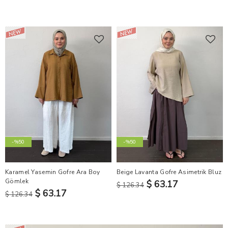
-%50
-%50
Karamel Yasemin Gofre Ara Boy
Beige Lavanta Gofre Asimetrik Bluz
Gömlek
$ 63.17
$ 126.34
$ 63.17
$ 126.34