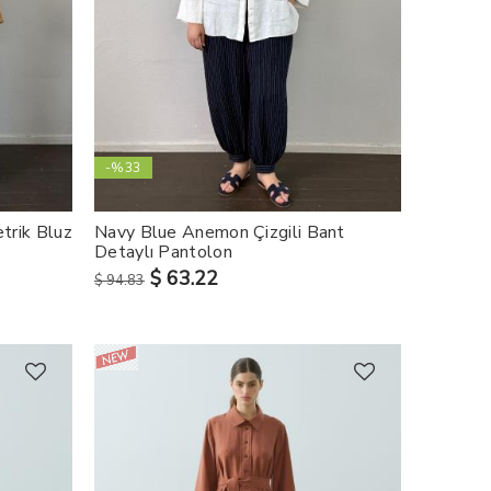
-%33
trik Bluz
Navy Blue Anemon Çizgili Bant
Detaylı Pantolon
$ 63.22
$ 94.83