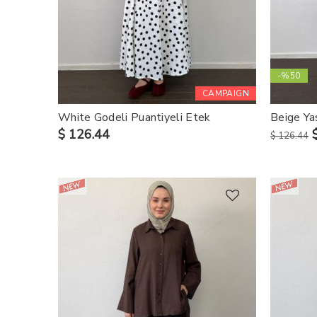
-%50
CAMPAIGN
White Godeli Puantiyeli Etek
Beige Ya
$ 126.44
$ 126.44