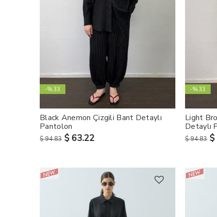
-%33
-%33
Black Anemon Çizgili Bant Detaylı
Light Br
Pantolon
Detaylı 
$ 63.22
$
$ 94.83
$ 94.83