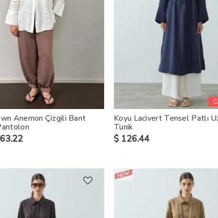
C
own Anemon Çizgili Bant
Koyu Lacivert Tensel Patlı U
Pantolon
Tunik
 63.22
$ 126.44