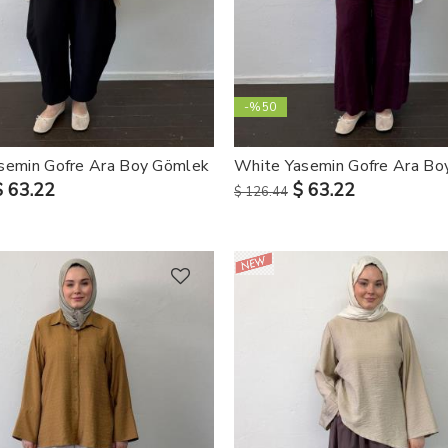
-%50
semin Gofre Ara Boy Gömlek
White Yasemin Gofre Ara Bo
$ 63.22
$ 63.22
$ 126.44