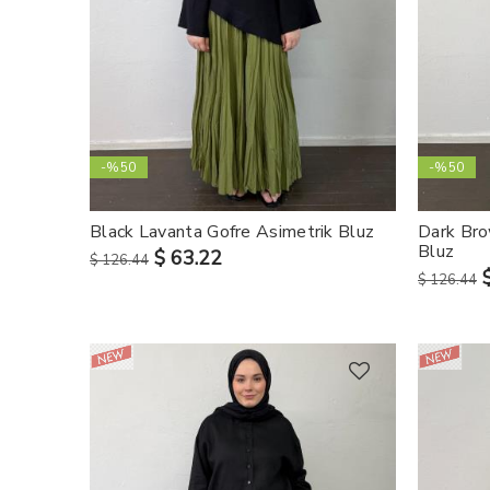
-%50
-%50
Black Lavanta Gofre Asimetrik Bluz
Dark Bro
Bluz
$ 63.22
$ 126.44
$ 126.44