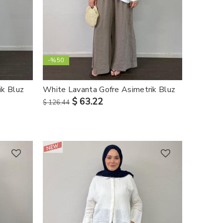
-%50
ik Bluz
White Lavanta Gofre Asimetrik Bluz
$ 63.22
$ 126.44