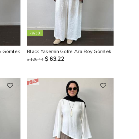
-%50
y Gömlek
Black Yasemin Gofre Ara Boy Gömlek
$ 63.22
$ 126.44