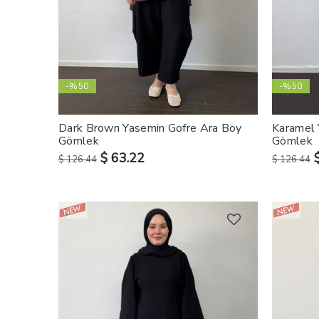
-%50
-%50
Dark Brown Yasemin Gofre Ara Boy
Karamel 
Gömlek
Gömlek
$ 63.22
$ 126.44
$ 126.44