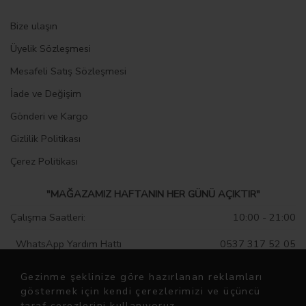
Bize ulaşın
Üyelik Sözleşmesi
Mesafeli Satış Sözleşmesi
İade ve Değişim
Gönderi ve Kargo
Gizlilik Politikası
Çerez Politikası
"MAĞAZAMIZ HAFTANIN HER GÜNÜ AÇIKTIR"
Çalışma Saatleri:
10:00 - 21:00
WhatsApp Yardım Hattı
0537 317 52 05
Instagram sayfamız
sarprive
Gezinme şeklinize göre hazırlanan reklamları
göstermek için kendi çerezlerimizi ve üçüncü
taraf çerezlerini kullanıyoruz.